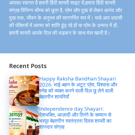
आपका स्वागत है हमारी हिंदी शायरी साइट में,हमारा हिंदी शायरी
संग्रह विभिन्न थीम्स को छूता है, प्रेम और दुख से लेकर आनंद और
दुख तक, जीवन के अनुभव की सारगर्भित रूप में। चाहे आप उदासी
की पंक्तियों में आत्मा को शांति ढूंढ़ रहे हों या प्रेम के उन्माद में हों,
हमारी शायरी आपके दिल की धड़कन के साथ मेल खाती है।
Recent Posts
Happy Raksha Bandhan Shayari
2026: भाई-बहन के अटूट प्रेम, विश्वास और
स्नेह को व्यक्त करने वाली दिल छू लेने वाली
बेहतरीन शायरियाँ
Independence day Shayari:
देशभक्ति, आज़ादी और तिरंगे के सम्मान से
भरपूर बेहतरीन स्वतंत्रता दिवस शायरी का
शानदार संग्रह