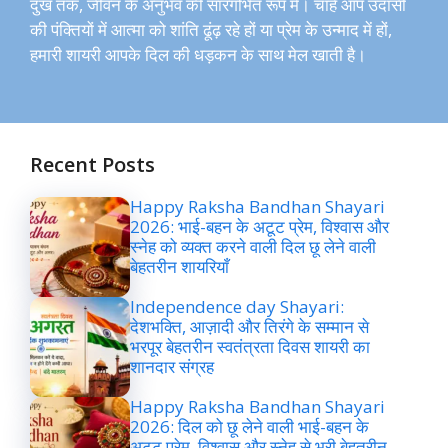
दुख तक, जीवन के अनुभव की सारगर्भित रूप में। चाहे आप उदासी
की पंक्तियों में आत्मा को शांति ढूंढ़ रहे हों या प्रेम के उन्माद में हों,
हमारी शायरी आपके दिल की धड़कन के साथ मेल खाती है।
Recent Posts
Happy Raksha Bandhan Shayari
2026: भाई-बहन के अटूट प्रेम, विश्वास और
स्नेह को व्यक्त करने वाली दिल छू लेने वाली
बेहतरीन शायरियाँ
Independence day Shayari:
देशभक्ति, आज़ादी और तिरंगे के सम्मान से
भरपूर बेहतरीन स्वतंत्रता दिवस शायरी का
शानदार संग्रह
Happy Raksha Bandhan Shayari
2026: दिल को छू लेने वाली भाई-बहन के
अटूट प्रेम, विश्वास और स्नेह से भरी बेहतरीन