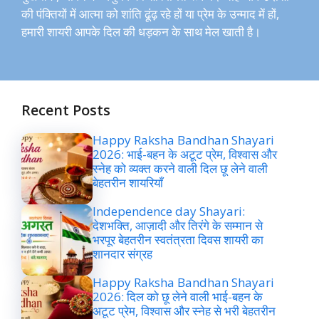
की पंक्तियों में आत्मा को शांति ढूंढ़ रहे हों या प्रेम के उन्माद में हों,
हमारी शायरी आपके दिल की धड़कन के साथ मेल खाती है।
Recent Posts
Happy Raksha Bandhan Shayari
2026: भाई-बहन के अटूट प्रेम, विश्वास और
स्नेह को व्यक्त करने वाली दिल छू लेने वाली
बेहतरीन शायरियाँ
Independence day Shayari:
देशभक्ति, आज़ादी और तिरंगे के सम्मान से
भरपूर बेहतरीन स्वतंत्रता दिवस शायरी का
शानदार संग्रह
Happy Raksha Bandhan Shayari
2026: दिल को छू लेने वाली भाई-बहन के
अटूट प्रेम, विश्वास और स्नेह से भरी बेहतरीन