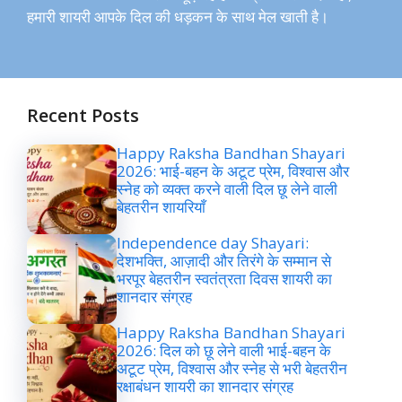
हमारी शायरी आपके दिल की धड़कन के साथ मेल खाती है।
Recent Posts
Happy Raksha Bandhan Shayari
2026: भाई-बहन के अटूट प्रेम, विश्वास और
स्नेह को व्यक्त करने वाली दिल छू लेने वाली
बेहतरीन शायरियाँ
Independence day Shayari:
देशभक्ति, आज़ादी और तिरंगे के सम्मान से
भरपूर बेहतरीन स्वतंत्रता दिवस शायरी का
शानदार संग्रह
Happy Raksha Bandhan Shayari
2026: दिल को छू लेने वाली भाई-बहन के
अटूट प्रेम, विश्वास और स्नेह से भरी बेहतरीन
रक्षाबंधन शायरी का शानदार संग्रह