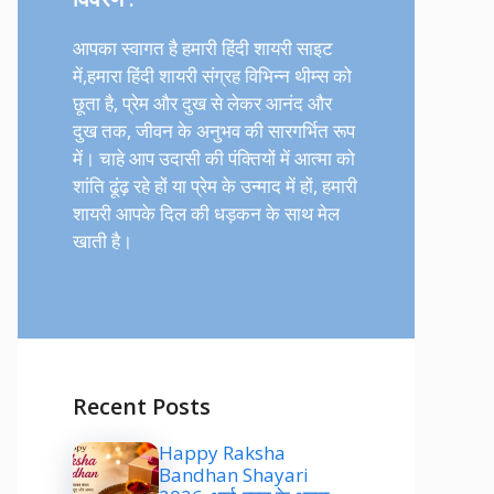
आपका स्वागत है हमारी हिंदी शायरी साइट
में,हमारा हिंदी शायरी संग्रह विभिन्न थीम्स को
छूता है, प्रेम और दुख से लेकर आनंद और
दुख तक, जीवन के अनुभव की सारगर्भित रूप
में। चाहे आप उदासी की पंक्तियों में आत्मा को
शांति ढूंढ़ रहे हों या प्रेम के उन्माद में हों, हमारी
शायरी आपके दिल की धड़कन के साथ मेल
खाती है।
Recent Posts
Happy Raksha
Bandhan Shayari