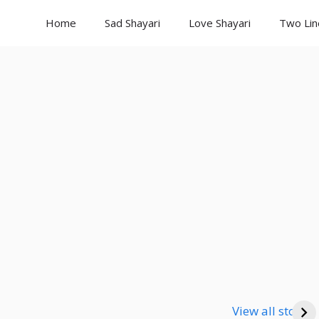
Home
Sad Shayari
Love Shayari
Two Lin
Good Night
Good Night
Go
Shayari
Shayari
Sha
View all stories