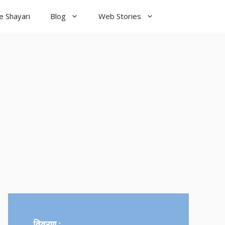
e Shayari
Blog
Web Stories
od Night
yari
विवरण :